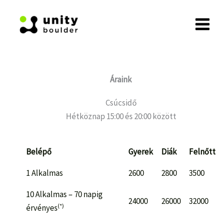
Skip
to
content
Áraink
Csúcsidő
Hétköznap 15:00 és 20:00 között
Belépő
Gyerek
Diák
Felnőtt
1 Alkalmas
2600
2800
3500
10 Alkalmas – 70 napig
24000
26000
32000
(*)
érvényes