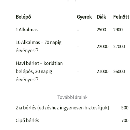
Belépő
Gyerek
Diák
Felnőtt
1 Alkalmas
–
2500
2900
10 Alkalmas – 70 napig
–
22000
27000
(*)
érvényes
Havi bérlet – korlátlan
belépés, 30 napig
–
21000
26000
(*)
érvényes
További áraink
Zia bérlés (edzéshez ingyenesen biztosítjuk)
500
Cipő bérlés
700