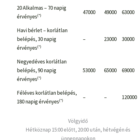
20 Alkalmas – 70 napig
47000
49000
63000
(*)
érvényes
Havi bérlet – korlátlan
belépés, 30 napig
–
23000
30000
(*)
érvényes
Negyedéves korlátlan
belépés, 90 napig
53000
65000
69000
(*)
érvényes
Féléves korlátlan belépés,
–
–
120000
(*)
180 napig érvényes
Völgyidő
Hétköznap 15:00 előtt, 20:00 után, hétvégén és
ünnepnapokon